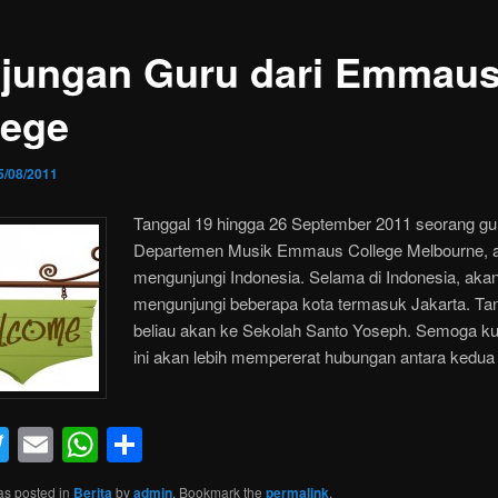
jungan Guru dari Emmau
lege
5/08/2011
Tanggal 19 hingga 26 September 2011 seorang gur
Departemen Musik Emmaus College Melbourne, 
mengunjungi Indonesia. Selama di Indonesia, aka
mengunjungi beberapa kota termasuk Jakarta. Ta
beliau akan ke Sekolah Santo Yoseph. Semoga k
ini akan lebih mempererat hubungan antara kedua
acebook
Twitter
Email
WhatsApp
Share
as posted in
Berita
by
admin
. Bookmark the
permalink
.