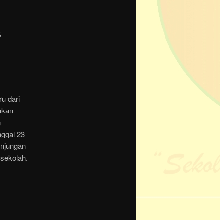
s
u dari
akan
n
nggal 23
unjungan
 sekolah.