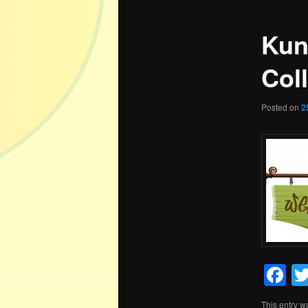
Kun
Col
Posted on
2
F
This entry w