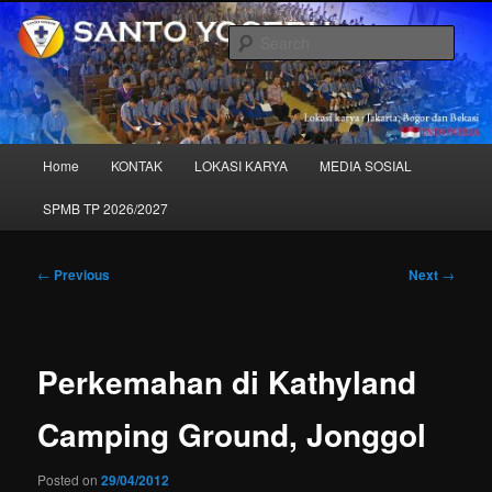
Skip
to
Sear
primary
content
SANTO YOSEPH – "Sekolah Kita"
Main
Home
KONTAK
LOKASI KARYA
MEDIA SOSIAL
menu
SPMB TP 2026/2027
Post
←
Previous
Next
→
navigation
Perkemahan di Kathyland
Camping Ground, Jonggol
Posted on
29/04/2012