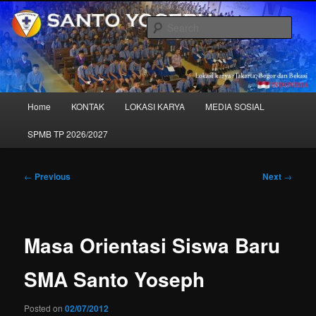
Skip
to
Sear
primary
content
SANTO YOSEPH – "Sekolah Kita"
Main
Home
KONTAK
LOKASI KARYA
MEDIA SOSIAL
menu
SPMB TP 2026/2027
Post
←
Previous
Next
→
navigation
Masa Orientasi Siswa Baru
SMA Santo Yoseph
Posted on
02/07/2012