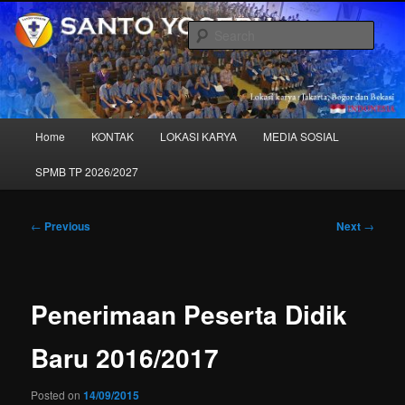
Skip
to
Sear
primary
content
SANTO YOSEPH – "Sekolah Kita"
Main
Home
KONTAK
LOKASI KARYA
MEDIA SOSIAL
menu
SPMB TP 2026/2027
Post
←
Previous
Next
→
navigation
Penerimaan Peserta Didik
Baru 2016/2017
Posted on
14/09/2015