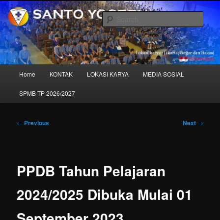
Skip
to
Sear
primary
content
SANTO YOSEPH – "Sekolah Kita"
Main
Home
KONTAK
LOKASI KARYA
MEDIA SOSIAL
menu
SPMB TP 2026/2027
Post
←
Previous
Next
→
navigation
PPDB Tahun Pelajaran
2024/2025 Dibuka Mulai 01
September 2023