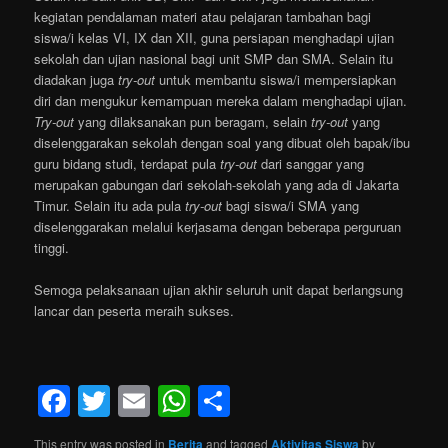
kegiatan pendalaman materi atau pelajaran tambahan bagi
siswa/i kelas VI, IX dan XII, guna persiapan menghadapi ujian
sekolah dan ujian nasional bagi unit SMP dan SMA. Selain itu
diadakan juga
try-out
untuk membantu siswa/i mempersiapkan
diri dan mengukur kemampuan mereka dalam menghadapi ujian.
Try-out
yang dilaksanakan pun beragam, selain
try-out
yang
diselenggarakan sekolah dengan soal yang dibuat oleh bapak/ibu
guru bidang studi, terdapat pula
try-out
dari sanggar yang
merupakan gabungan dari sekolah-sekolah yang ada di Jakarta
Timur. Selain itu ada pula
try-out
bagi siswa/i SMA yang
diselenggarakan melalui kerjasama dengan beberapa perguruan
tinggi.
Semoga pelaksanaan ujian akhir seluruh unit dapat berlangsung
lancar dan peserta meraih sukses.
Facebook
Twitter
Email
WhatsApp
Share
This entry was posted in
Berita
and tagged
Aktivitas Siswa
by