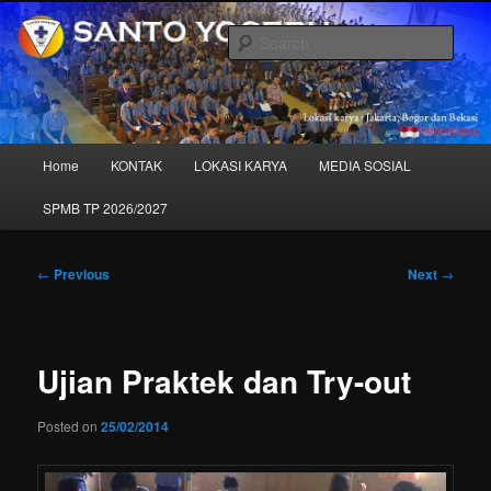
Skip
to
Sear
primary
content
SANTO YOSEPH – "Sekolah Kita"
Main
Home
KONTAK
LOKASI KARYA
MEDIA SOSIAL
menu
SPMB TP 2026/2027
Post
←
Previous
Next
→
navigation
Ujian Praktek dan Try-out
Posted on
25/02/2014