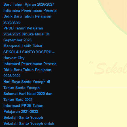
Baru Tahun Ajaran 2026/2027
Informasi Penerimaan Peserta
Didik Baru Tahun Pelajaran
2025/2026
PPDB Tahun Pelajaran
2024/2025 Dibuka Mulai 01
September 2023
Mengenal Lebih Dekat
SEKOLAH SANTO YOSEPH –
Harvest City
Informasi Penerimaan Peserta
Didik Baru Tahun Pelajaran
2023/2024
Hari Raya Santo Yoseph di
Tahun Santo Yoseph
Selamat Hari Natal 2020 dan
Tahun Baru 2021
Informasi PPDB Tahun
Pelajaran 2021-2022
Sekolah Santo Yoseph
Sekolah Santo Yoseph untuk