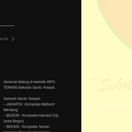
st IQ
Selamat datang di website INFO
TERKINI Sekolah Santo Yoseph.
Sekolah Santo Yoseph :
– JAKARTA : Kompleks Metland
Menteng
– BOGOR : Kompleks Harvest City
(area Bogor)
– BEKASI : Kompleks Taman
Harapan Baru dan Kompleks