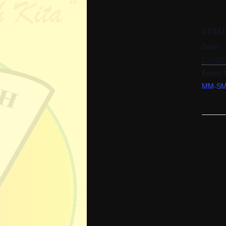
DETAI
Date:
27/08/
Event 
MM-S