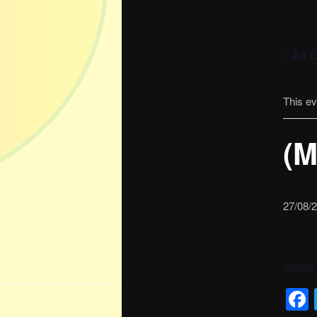
« All 
This e
(M
27/08/
Jalan