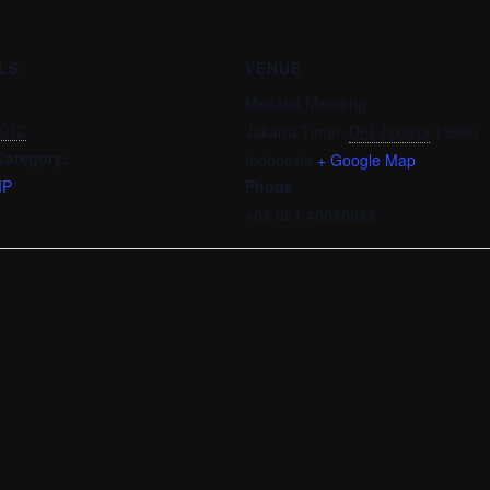
LS
VENUE
Metland Menteng
2012
Jakarta Timur
,
DKI Jakarta
13960
Category:
Indonesia
+ Google Map
MP
Phone
+62 021 46836922