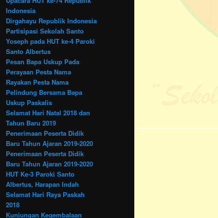
Upacara HUT ke-74 Republik
Indonesia
Dirgahayu Republik Indonesia
Partisipasi Sekolah Santo
Yoseph pada HUT ke-4 Paroki
Santo Albertus
Pesan Bapa Uskup Pada
Perayaan Pesta Nama
Rayakan Pesta Nama
Pelindung Bersama Bapa
Uskup Paskalis
Selamat Hari Natal 2018 dan
Tahun Baru 2019
Penerimaan Peserta Didik
Baru Tahun Ajaran 2019-2020
Penerimaan Peserta Didik
Baru Tahun Ajaran 2019-2020
HUT Ke-3 Paroki Santo
Albertus, Harapan Indah
Selamat Hari Raya Paskah
2018
Kunjungan Kegembalaan