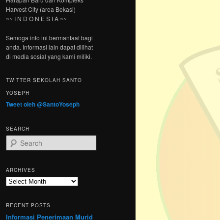
Harvest City (area Bekasi)
~~ I N D O N E S I A ~~
Semoga info ini bermanfaat bagi
anda. Informasi lain dapat dilihat
di media sosial yang kami miliki.
TWITTER SEKOLAH SANTO
YOSEPH
Tweet oleh @SantoYoseph
SEARCH
S
e
a
r
ARCHIVES
c
Archives
h
RECENT POSTS
Informasi Penerimaan Murid