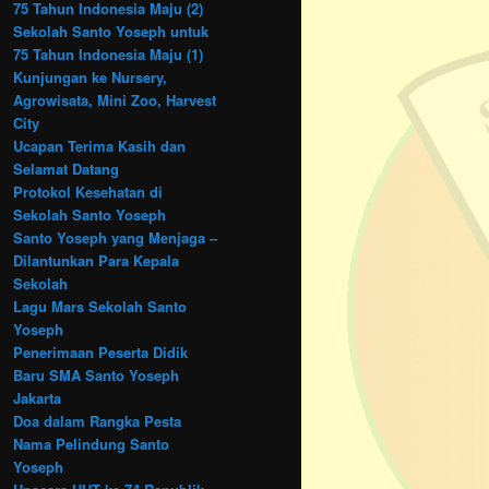
75 Tahun Indonesia Maju (2)
Sekolah Santo Yoseph untuk
75 Tahun Indonesia Maju (1)
Kunjungan ke Nursery,
Agrowisata, Mini Zoo, Harvest
City
Ucapan Terima Kasih dan
Selamat Datang
Protokol Kesehatan di
Sekolah Santo Yoseph
Santo Yoseph yang Menjaga –
Dilantunkan Para Kepala
Sekolah
Lagu Mars Sekolah Santo
Yoseph
Penerimaan Peserta Didik
Baru SMA Santo Yoseph
Jakarta
Doa dalam Rangka Pesta
Nama Pelindung Santo
Yoseph