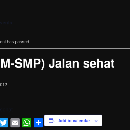
Events
vent has passed.
M-SMP) Jalan sehat
2012
 sehat
Facebook
Twitter
Email
WhatsApp
Share
Add to calendar